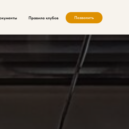
Позвонить
окументы
Правила клубов